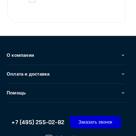
info@abbro.ru
г. Москва и Московская область, Дмитровское
шоссе 157, стр. 9, эт 2, пом. 92127
© 2026 ООО "АББРО", Все права защищены. Все права
на любые материалы, опубликованные на сайте,
защищены в соответствии с российским и
международным законодательством об интеллектуальной
собственности. Любое использование текстовых, фото,
аудио и видеоматериалов возможно только с согласия
правообладателя (АББРО)