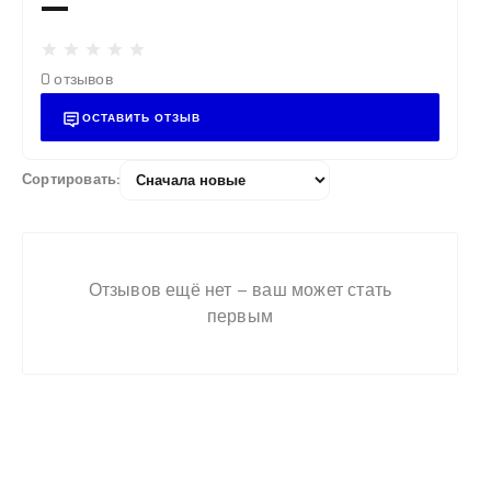
—
0 отзывов
ОСТАВИТЬ ОТЗЫВ
Сортировать:
Муфта чугунная
переходная
оцинкованная Ду25×15
ГОСТ 8957-75
Отзывов ещё нет – ваш может стать
первым
Ранее вы смотрели