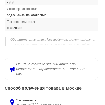
чугун
Инженерная система
водоснабжение, отопление
Тип присоединения
резьбовое
Обратите внимание.
Производитель может изменять
конструкцию, комплектацию, материалы, внешний вид,
маркировку и технические характеристики продукции без
предварительного уведомления. Актуальными
считаются сведения, указанные в паспорте изделия,
Нашли в тексте ошибки описания и
руководстве по эксплуатации, сертификатах, маркировке
неточности характеристик — напишите
на корпусе и заводском шильдике. Информация,
нам!
размещенная на сайте, предназначена для ознакомления и
не является исчерпывающей технической
документацией.
Способ получения товара в Москве
Самовывоз
сегодня до 17:00, основной склад