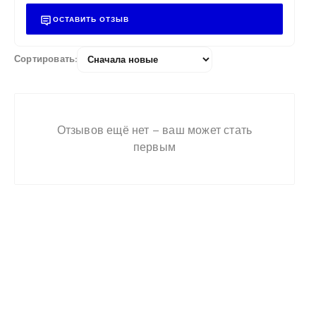
ОСТАВИТЬ ОТЗЫВ
Сортировать:
Муфта стальная прямая
Ду15 с фаской ГОСТ 8966-
75 (КАЗ)
Отзывов ещё нет – ваш может стать
первым
Ранее вы смотрели