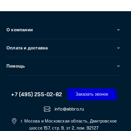
г. Москва и Московская область, Дмитровское
шоссе 157, стр. 9, эт 2, пом. 92127
© 2026 ООО "АББРО", Все права защищены. Все права
на любые материалы, опубликованные на сайте,
защищены в соответствии с российским и
международным законодательством об интеллектуальной
собственности. Любое использование текстовых, фото,
аудио и видеоматериалов возможно только с согласия
правообладателя (АББРО)