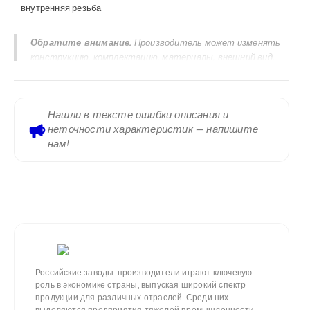
внутренняя резьба
Обратите внимание.
Производитель может изменять
конструкцию, комплектацию, материалы, внешний вид,
маркировку и технические характеристики продукции без
предварительного уведомления. Актуальными
считаются сведения, указанные в паспорте изделия,
Нашли в тексте ошибки описания и
руководстве по эксплуатации, сертификатах, маркировке
неточности характеристик — напишите
на корпусе и заводском шильдике. Информация,
нам!
размещенная на сайте, предназначена для ознакомления и
не является исчерпывающей технической
документацией.
Российские заводы-производители играют ключевую
роль в экономике страны, выпуская широкий спектр
продукции для различных отраслей. Среди них