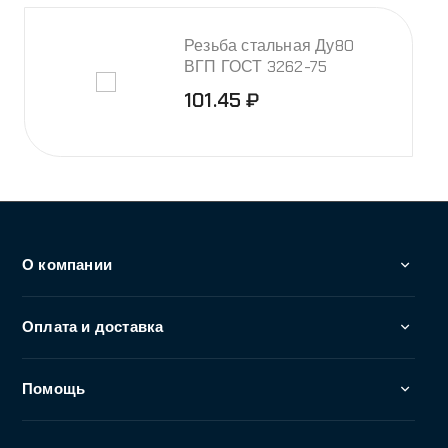
+7 (495) 255-02-82
Заказать звонок
info@abbro.ru
г. Москва и Московская область, Дмитровское
шоссе 157, стр. 9, эт 2, пом. 92127
© 2026 ООО "АББРО", Все права защищены. Все права
на любые материалы, опубликованные на сайте,
защищены в соответствии с российским и