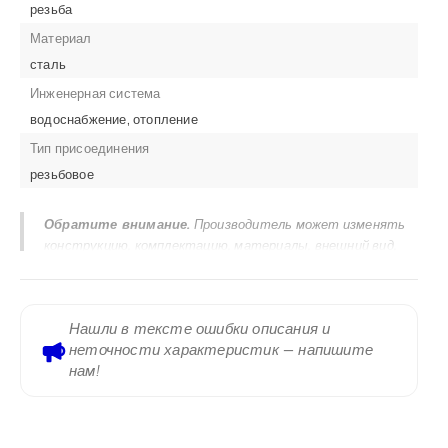
резьба
Материал
сталь
Инженерная система
водоснабжение, отопление
Тип присоединения
резьбовое
Обратите внимание.
Производитель может изменять
конструкцию, комплектацию, материалы, внешний вид,
маркировку и технические характеристики продукции без
предварительного уведомления. Актуальными
считаются сведения, указанные в паспорте изделия,
Нашли в тексте ошибки описания и
руководстве по эксплуатации, сертификатах, маркировке
неточности характеристик — напишите
на корпусе и заводском шильдике. Информация,
нам!
размещенная на сайте, предназначена для ознакомления и
не является исчерпывающей технической
документацией.