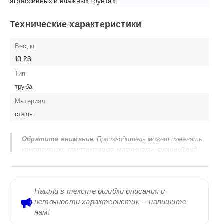
агрессивных и влажных грунтах.
Технические характеристики
Вес, кг
10.26
Тип
труба
Материал
сталь
Обратите внимание.
Производитель может изменять
конструкцию, комплектацию, материалы, внешний вид,
маркировку и технические характеристики продукции без
предварительного уведомления. Актуальными
считаются сведения, указанные в паспорте изделия,
Нашли в тексте ошибки описания и
руководстве по эксплуатации, сертификатах, маркировке
неточности характеристик — напишите
на корпусе и заводском шильдике. Информация,
нам!
размещенная на сайте, предназначена для ознакомления и
не является исчерпывающей технической