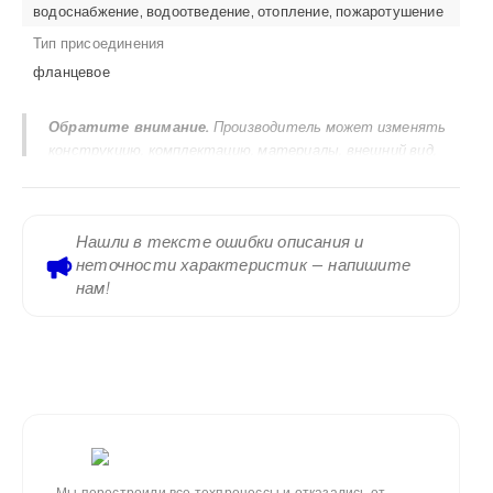
водоснабжение, водоотведение, отопление, пожаротушение
Тип присоединения
фланцевое
Обратите внимание.
Производитель может изменять
конструкцию, комплектацию, материалы, внешний вид,
маркировку и технические характеристики продукции без
предварительного уведомления. Актуальными
считаются сведения, указанные в паспорте изделия,
Нашли в тексте ошибки описания и
руководстве по эксплуатации, сертификатах, маркировке
неточности характеристик — напишите
на корпусе и заводском шильдике. Информация,
нам!
размещенная на сайте, предназначена для ознакомления и
не является исчерпывающей технической
документацией.