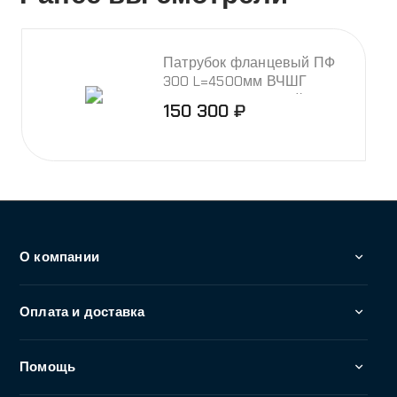
+7 (495) 255-02-82
Заказать звонок
info@abbro.ru
г. Москва и Московская область, Дмитровское
шоссе 157, стр. 9, эт 2, пом. 92127
© 2026 ООО "АББРО", Все права защищены. Все права
на любые материалы, опубликованные на сайте,
защищены в соответствии с российским и
международным законодательством об интеллектуальной