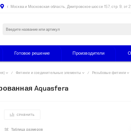
Москва и Московская область, Дмитровское шоссе 157, стр. 9, эт 2, пом. 92127
нашими специалистами и третьими лицами, для анал
 нашего сайта, вы принимаете условия его использо
нфиденциальности
.
Готовое решение
Производители
Оплата и дос
ия)
/
Фитинги и соединительные элементы
/
Резьбовые фитинги
рованная Aquasfera
СРАВНИТЬ
Таблица размеров