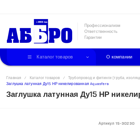
г. 
Использование файлов Cookie
Мы используем файлы cookie, разработанные 
Профессионализм
Ответственность
нашем веб-сайте. Продолжая просмотр страниц
Гарантии
подробные сведения смотрите
в Политике ко
Каталог товаров
О компании
Принимаю
Подробнее
Главная
/
Каталог товаров
/
Трубопровод и фитинги (труба, изоляц
Заглушка латунная Ду15 НР никелированная Aquasfera
Заглушка латунная Ду15 НР никели
Артикул
15-30230