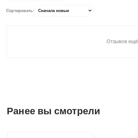
Сортировать:
Заглушка
латунная Ду15 НР
никелированная
Aquasfera
Отзывов ещё
Ранее вы смотрели
О компании
Оплата и доставка