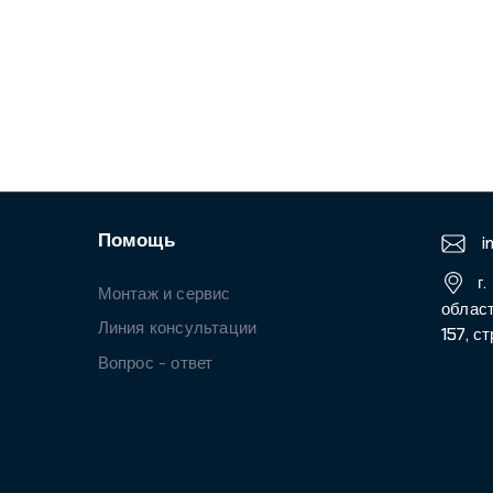
г. Москва и М
Монтаж и сервис
область, Дмитровс
Линия консультации
157, стр. 9, эт 2, по
Вопрос - ответ