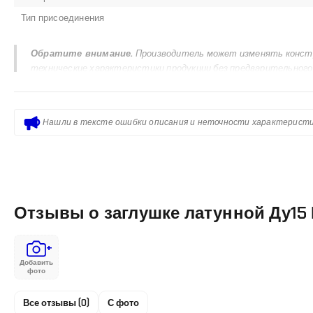
Тип присоединения
Обратите внимание.
Производитель может изменять констру
технические характеристики продукции без предварительного
паспорте изделия, руководстве по эксплуатации, сертификата
размещенная на сайте, предназначена для ознакомления и не
Нашли в тексте ошибки описания и неточности характеристи
Отзывы о заглушке латунной Ду15
+
Добавить
фото
Все отзывы (0)
С фото