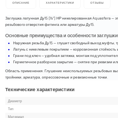
ОПИСАНИЕ
ХАРАКТЕРИСТИКИ
ОТЗЫВЫ
Заглушка латунная Ду15 (½″) НР никелированная Aquasfera — э
резьбового отверстия фитинга или арматуры Ду15.
Основные преимущества и особенности заглушки
Наружная резьба Ду15 — глушит свободный выход муфты, т
Латунь с никелевым покрытием — коррозионная стойкость и
Грани под ключ — удобная затяжка; монтаж под уплотнитель
Герметичное разборное закрытие — снятие при ревизии ил
Область применения: Глушение неиспользуемых резьбовых вых
тройники, арматура, опрессовочные и ревизионные точки.
Технические характеристики
Диаметр
Тип
Материал