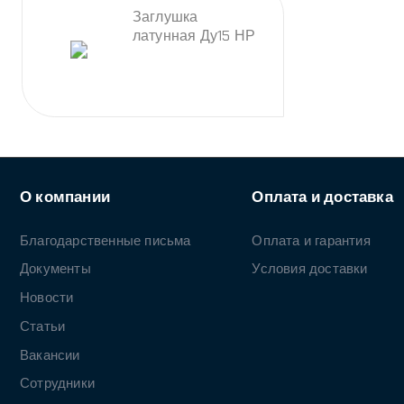
Благодарственные письма
Оплата и гарантия
Документы
Условия доставки
Новости
Статьи
Вакансии
Сотрудники
Политика конфиденциальности
Отзывы
© 2026 ООО "АББРО", Все права защищены. Все права
на любые материалы, опубликованные на сайте,
защищены в соответствии с российским и
международным законодательством об
интеллектуальной собственности. Любое использование
текстовых, фото, аудио и видеоматериалов возможно
только с согласия правообладателя (АББРО)