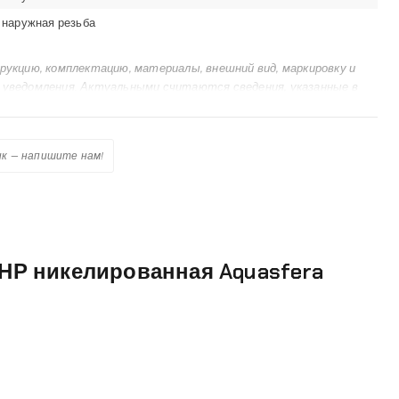
наружная резьба
кцию, комплектацию, материалы, внешний вид, маркировку и
 уведомления. Актуальными считаются сведения, указанные в
х, маркировке на корпусе и заводском шильдике. Информация,
 является исчерпывающей технической документацией.
к — напишите нам!
 НР никелированная Aquasfera