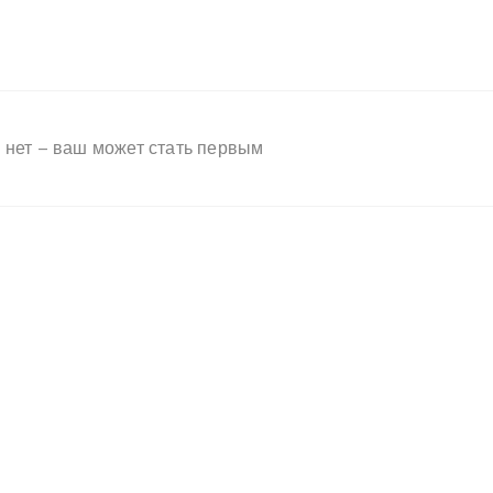
 нет – ваш может стать первым
Помощь
info@abbro.r